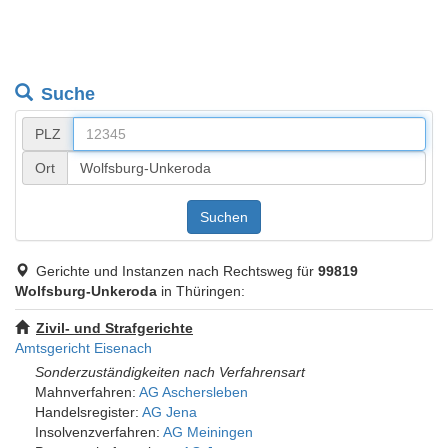
Suche
PLZ
Ort
Suchen
Gerichte und Instanzen nach Rechtsweg für
99819
Wolfsburg-Unkeroda
in Thüringen:
Zivil- und Strafgerichte
Amtsgericht Eisenach
Sonderzuständigkeiten nach Verfahrensart
Mahnverfahren:
AG Aschersleben
Handelsregister:
AG Jena
Insolvenzverfahren:
AG Meiningen