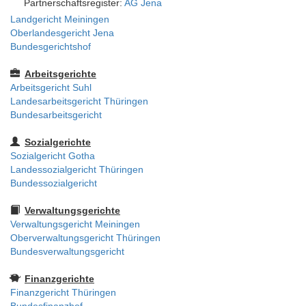
Partnerschaftsregister:
AG Jena
Landgericht Meiningen
Oberlandesgericht Jena
Bundesgerichtshof
Arbeitsgerichte
Arbeitsgericht Suhl
Landesarbeitsgericht Thüringen
Bundesarbeitsgericht
Sozialgerichte
Sozialgericht Gotha
Landessozialgericht Thüringen
Bundessozialgericht
Verwaltungsgerichte
Verwaltungsgericht Meiningen
Oberverwaltungsgericht Thüringen
Bundesverwaltungsgericht
Finanzgerichte
Finanzgericht Thüringen