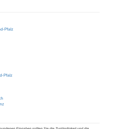
d-Pfalz
d-Pfalz
ch
enz
ebundenen Eingaben sollten Sie die Zuständigkeit und die