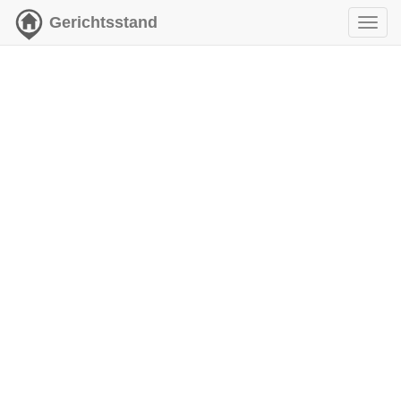
Gerichtsstand