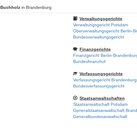
 Buchholz
in Brandenburg:
Verwaltungsgerichte
Verwaltungsgericht Potsdam
Oberverwaltungsgericht Berlin-
Bundesverwaltungsgericht
Finanzgerichte
Finanzgericht Berlin-Brandenbur
Bundesfinanzhof
Verfassungsgerichte
Verfassungsgericht Brandenburg
Bundesverfassungsgericht
Staatsanwaltschaften
Staatsanwaltschaft Potsdam
Generalstaatsanwaltschaft Bran
Generalbundesanwaltschaft