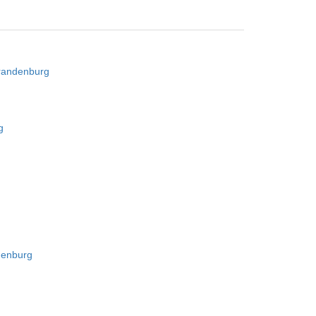
Brandenburg
g
denburg