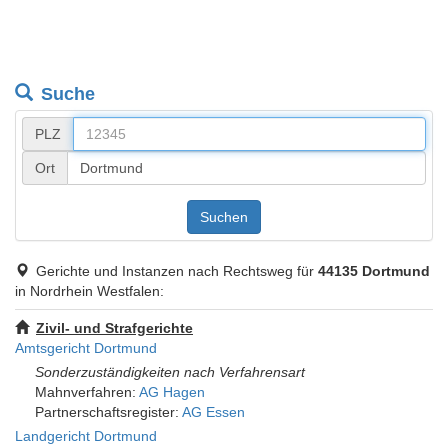
Suche
PLZ
Ort
Suchen
Gerichte und Instanzen nach Rechtsweg für
44135 Dortmund
in Nordrhein Westfalen:
Zivil- und Strafgerichte
Amtsgericht Dortmund
Sonderzuständigkeiten nach Verfahrensart
Mahnverfahren:
AG Hagen
Partnerschaftsregister:
AG Essen
Landgericht Dortmund