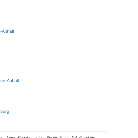
-Anhalt
en-Anhalt
mburg
ebundenen Eingaben sollten Sie die Zuständigkeit und die