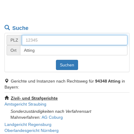
Suche
PLZ
Ort
Suchen
Gerichte und Instanzen nach Rechtsweg für
94348 Atting
in
Bayern:
Zivil- und Strafgerichte
Amtsgericht Straubing
Sonderzuständigkeiten nach Verfahrensart
Mahnverfahren:
AG Coburg
Landgericht Regensburg
Oberlandesgericht Nürnberg