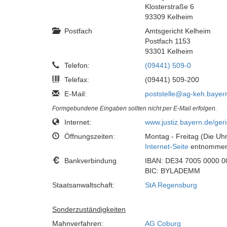
Klosterstraße 6
93309 Kelheim
Postfach
Amtsgericht Kelheim
Postfach 1153
93301 Kelheim
Telefon:
(09441) 509-0
Telefax:
(09441) 509-200
E-Mail:
poststelle@ag-keh.bayer
Formgebundene Eingaben sollten nicht per E-Mail erfolgen.
Internet:
www.justiz.bayern.de/geri
Öffnungszeiten:
Montag - Freitag (Die Uhr
Internet-Seite
entnommen
Bankverbindung
IBAN: DE34 7005 0000 0
BIC: BYLADEMM
Staatsanwaltschaft:
StA Regensburg
Sonderzuständigkeiten
Mahnverfahren:
AG Coburg